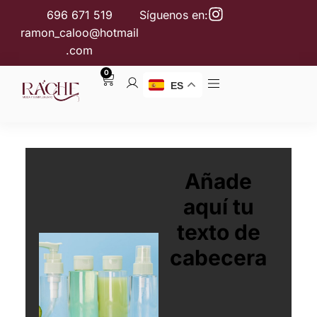
696 671 519
Síguenos en:
ramon_caloo@hotmail
.com
0
ES
Añade
aquí tu
texto de
cabecera