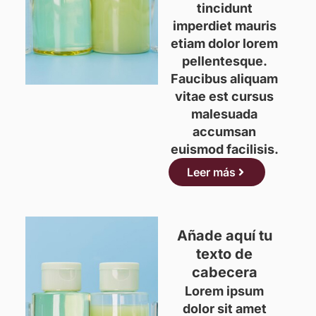
tincidunt
imperdiet mauris
etiam dolor lorem
pellentesque.
Faucibus aliquam
vitae est cursus
malesuada
accumsan
euismod facilisis.
Leer más
Añade aquí tu
texto de
cabecera
Lorem ipsum
dolor sit amet